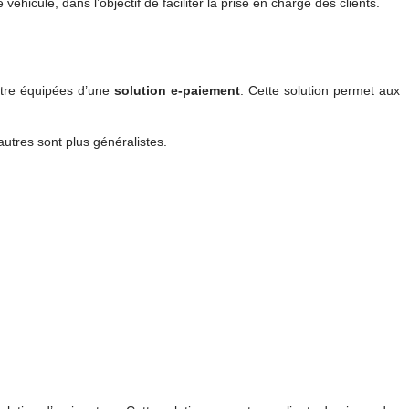
hicule, dans l’objectif de faciliter la prise en charge des clients.
être équipées d’une
solution
e-paiement
. Cette solution permet aux
autres sont plus généralistes.