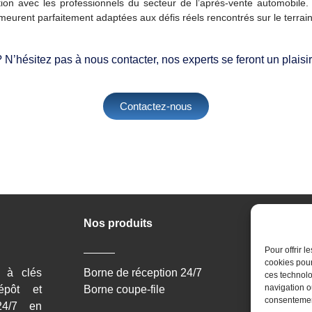
ration avec les professionnels du secteur de l’après-vente automobi
meurent parfaitement adaptées aux défis réels rencontrés sur le terrain
 N’hésitez pas à nous contacter, nos experts se feront un plaisi
Contactez-nous
Nos produits
Liens Ut
Pour offrir 
cookies pour
e à clés
Borne de réception 24/7
Accueil
ces technolo
navigation ou
épôt et
Borne coupe-file
Contact
consentement
24/7 en