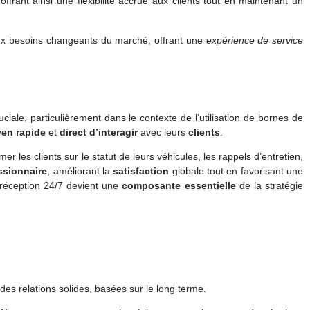
offrant ainsi une flexibilité accrue aux clients tout en maintenant un
x besoins changeants du marché, offrant une
expérience de service
ciale, particulièrement dans le contexte de l’utilisation de bornes de
en rapide
et
direct
d’interagir
avec leurs
clients
.
es clients sur le statut de leurs véhicules, les rappels d’entretien,
ssionnaire
, améliorant la
satisfaction
globale tout en favorisant une
 réception 24/7 devient une
composante essentielle
de la stratégie
 des relations solides, basées sur le long terme.