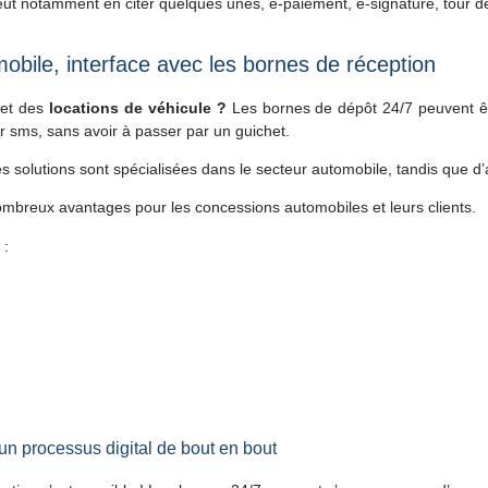
ut notamment en citer quelques unes, e-paiement, e-signature, tour de vé
bile, interface avec les bornes de réception
et des
locations
de
véhicule ?
Les bornes de dépôt 24/7 peuvent 
par sms, sans avoir à passer par un guichet.
s solutions sont spécialisées dans le secteur automobile, tandis que d’
ombreux avantages pour les concessions automobiles et leurs clients.
 :
n processus digital de bout en bout