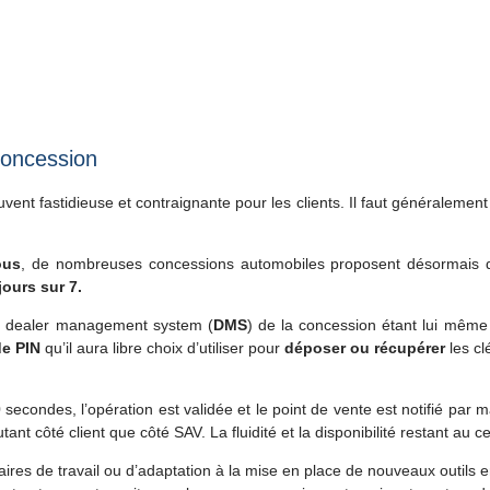
concession
t fastidieuse et contraignante pour les clients. Il faut généralement 
ous
, de nombreuses concessions automobiles proposent désormais 
jours sur 7.
u dealer management system (
DMS
) de la concession étant lui mêm
e PIN
qu’il aura libre choix d’utiliser pour
déposer ou récupérer
les cl
 secondes, l’opération est validée et le point de vente est notifié par 
 autant côté client que côté SAV. La fluidité et la disponibilité restant au 
ntaires de travail ou d’adaptation à la mise en place de nouveaux outil