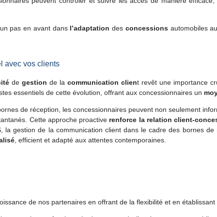
sionnaires peuvent contrôler et suivre les accès de manière efficace, 
 un pas en avant dans
l’adaptation
des
concessions
automobiles au
l avec vos clients
cité
de
gestion
de la
communication clien
t revêt une importance cru
s essentiels de cette évolution, offrant aux concessionnaires un
moy
nes de réception, les concessionnaires peuvent non seulement informer l
stantanés. Cette approche proactive
renforce la relation client-conce
 la gestion de la communication client dans le cadre des bornes de
alisé
, efficient et adapté aux attentes contemporaines.
oissance de nos partenaires en offrant de la flexibilité et en établissant