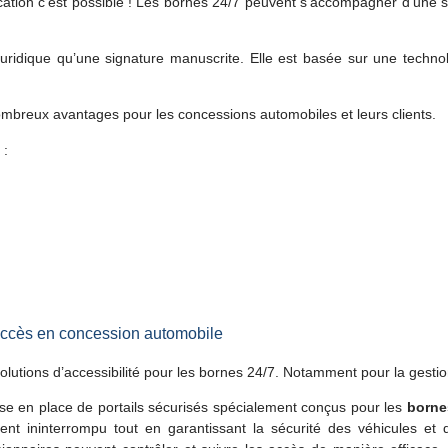
ocation c’est possible ! Les bornes 24/7 peuvent s’accompagner d’une s
uridique qu’une signature manuscrite. Elle est basée sur une technolog
 nombreux avantages pour les concessions automobiles et leurs clients.
 :
et accès en concession automobile
 solutions d’accessibilité pour les bornes 24/7. Notamment pour la gest
se en place de portails sécurisés spécialement conçus pour les
borne
nt ininterrompu tout en garantissant la sécurité des véhicules et d