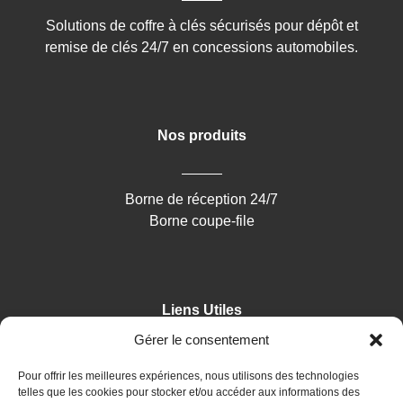
Solutions de coffre à clés sécurisés pour dépôt et
remise de clés 24/7 en concessions automobiles.
Nos produits
Borne de réception 24/7
Borne coupe-file
Liens Utiles
Gérer le consentement
Accueil
Pour offrir les meilleures expériences, nous utilisons des technologies
telles que les cookies pour stocker et/ou accéder aux informations des
Contact