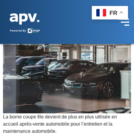
Borne coupe file, soulager la
FR
réception après-vente en
concession.
La borne coupe file devient de plus en plus utilisée en
accueil après-vente automobile pour l’entretien et la
maintenance automobile.