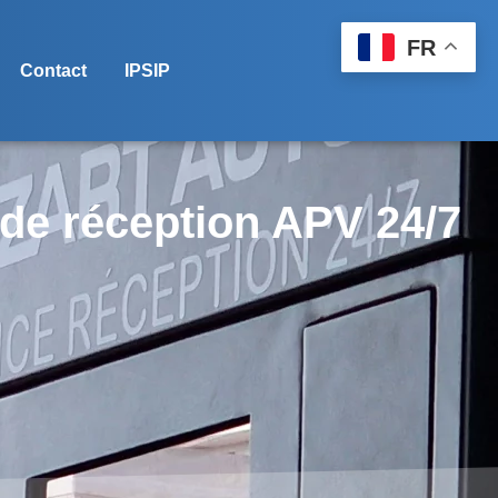
FR
Contact
IPSIP
 de réception APV 24/7