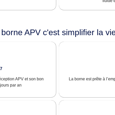
fluide 
e borne APV c'est simplifier la v
/7
réception APV et son bon
La borne est prête à l’emp
jours par an