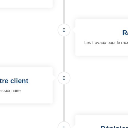
R
Les travaux pour le racc
re client
essionnaire