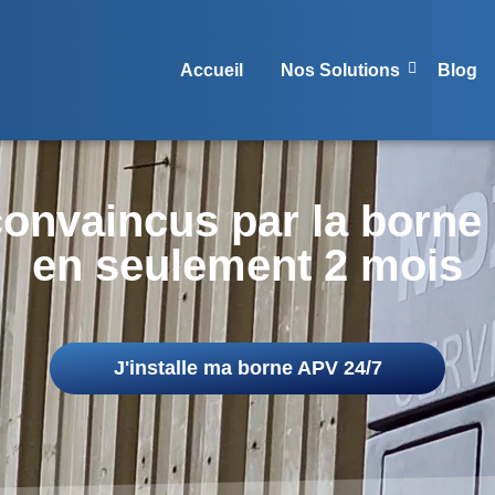
Accueil
Nos Solutions
Blog
 convaincus par la borne
en seulement 2 mois
J'installe ma borne APV 24/7